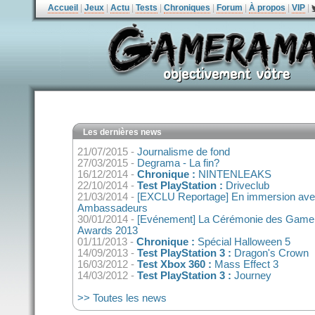
Accueil
|
Jeux
|
Actu
|
Tests
|
Chroniques
|
Forum
|
À propos
|
VIP
|
Les dernières news
21/07/2015 -
Journalisme de fond
27/03/2015 -
Degrama - La fin?
16/12/2014 -
Chronique :
NINTENLEAKS
22/10/2014 -
Test PlayStation :
Driveclub
21/03/2014 -
[EXCLU Reportage] En immersion avec
Ambassadeurs
30/01/2014 -
[Evénement] La Cérémonie des Game
Awards 2013
01/11/2013 -
Chronique :
Spécial Halloween 5
14/09/2013 -
Test PlayStation 3 :
Dragon's Crown
16/03/2012 -
Test Xbox 360 :
Mass Effect 3
14/03/2012 -
Test PlayStation 3 :
Journey
>> Toutes les news